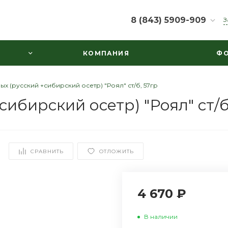
8 (843) 5909-909
З
8 (843) 5909-909
КОМПАНИЯ
ФО
г. Казань, ул.
Маяковского д.30,
пом.1003
Пн-Вс: 10:00-22:00
х (русский +сибирский осетр) "Роял" ст/б, 57гр
ooowine@mail.ru
ибирский осетр) "Роял" ст/б
СРАВНИТЬ
ОТЛОЖИТЬ
4 670 ₽
В наличии