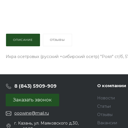
ОПИСАНИЕ
ОТЗЫВЫ
Икра осетровых (русский +сибирский осетр) "Роял" ст/б, 5
О компании
8 (843) 5909-909
Новости
Заказать звонок
Статьи
ooowine@mail.ru
Отзывы
Вакансии
г. Казань, ул. Маяковского д.30,