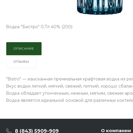
Водка "Бистро" 0,7л 40% (200)
ОПИСАНИЕ
ОТЗЫВЫ
"Bistro" — изысканная премиальная крафтовая водка из ре
Вкус водки легкий, мягкий, свежий, питкий, хорошо сбал
Водка обладает утонченным, нежным, мягким, свежим ар
Водка является идеальной основой для различных коктей
О компании
8 (843) 5909-909