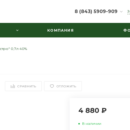
8 (843) 5909-909
З
8 (843) 5909-909
КОМПАНИЯ
ФО
г. Казань, ул.
Маяковского д.30,
пом.1003
Пн-Вс: 10:00-22:00
стро" 0,7л 40%
ooowine@mail.ru
СРАВНИТЬ
ОТЛОЖИТЬ
4 880 ₽
В наличии