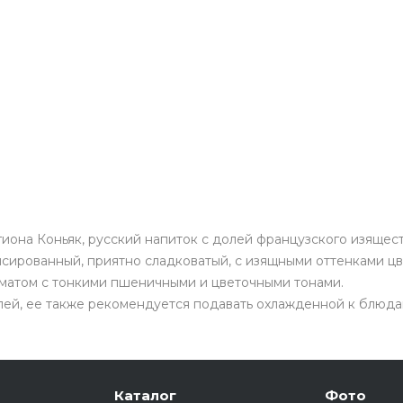
гиона Коньяк, русский напиток с долей французского изящест
ансированный, приятно сладковатый, с изящными оттенками ц
оматом с тонкими пшеничными и цветочными тонами.
лей, ее также рекомендуется подавать охлажденной к блюда
Каталог
Фото