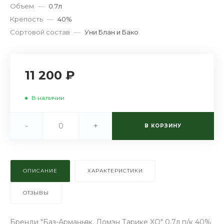
Объем
—
0.7л
Крепость
—
40%
Сортовой состав
—
Уни Блан и Бако
11 200 ₽
В наличии
-
+
В КОРЗИНУ
ОПИСАНИЕ
ХАРАКТЕРИСТИКИ
ОТЗЫВЫ
Бренди "Баз-Арманьяк. Домэн Тарике XO" 0,7л п/к 40%