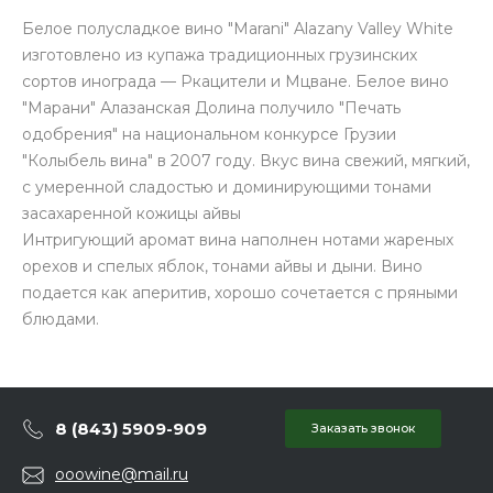
Белое полусладкое вино "Marani" Alazany Valley White
изготовлено из купажа традиционных грузинских
сортов инограда — Ркацители и Мцване. Белое вино
"Марани" Алазанская Долина получило "Печать
одобрения" на национальном конкурсе Грузии
"Колыбель вина" в 2007 году. Вкус вина свежий, мягкий,
с умеренной сладостью и доминирующими тонами
засахаренной кожицы айвы
Интригующий аромат вина наполнен нотами жареных
орехов и спелых яблок, тонами айвы и дыни. Вино
подается как аперитив, хорошо сочетается с пряными
блюдами.
8 (843) 5909-909
Заказать звонок
ooowine@mail.ru