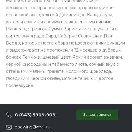
Marques de Grinon Summa Varietalis 2005 —
великолепное красное сухое вино, производимое
испанской винодельней Доминио де Вальдепуса,
которая славится своими великолепными винами.
Маркес де Гриньон Сумма Вариеталис получают из
сортов винограда Сира, Каберне Совиньон и Пти
Вердо, которые после сбора подвергают винификации
и выдерживают на протяжении 12 месяцев в дубовых
бочках. Темно-вишневый цвет. Яркий аромат ежевики,
черной смородины и табачного листа, сочный вкус с
оттенками малины, граната, молочного шоколада,
гвоздики и черной оливы, мягкие танины и долгое
послевкусие.
8 (843) 5909-909
Заказать звонок
ooowine@mail.ru