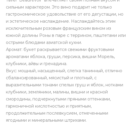
Tavel "Beaurevoir" впечатляет своим полным вкусом и
сильным характером. Это вино подарит не только
гастрономическое удовольствие от его дегустации, но
и эстетическое наслаждение. Наслаждайтесь этим
исключительным розовым французским вином из
южной долины Роны в паре с террином, паштетами или
острыми блюдами азиатской кухни.
Аромат: букет раскрывается свежими фруктовыми
ароматами яблока, груши, персика, вишни Морель,
клубники, айвы и гренадина.
Вкус: мощный, насыщенный, слегка танинный, отлично
сбалансированный, мясистый и плотный, с
выразительными тонами спелых груш и яблок, нотками
клубники, земляники, малины, вишни и красной
смородины, подчеркнутыми пряными оттенками,
гармоничной кислотностью и приятным,
продолжительным послевкусием, отмеченными
ягодными и минеральными штрихами.