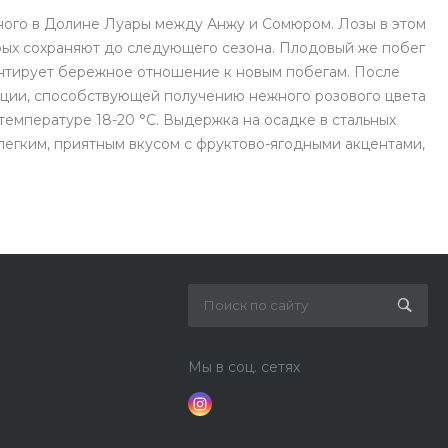
нного в Долине Луары между Анжу и Сомюром. Лозы в этом
орых сохраняют до следующего сезона. Плодовый же побег
рантирует бережное отношение к новым побегам. После
ации, способствующей получению нежного розового цвета
емпературе 18-20 °C. Выдержка на осадке в стальных
 легким, приятным вкусом с фруктово-ягодными акцентами,
Мы в соц. сетях