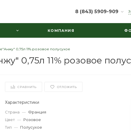
8 (843) 5909-909
З
8 (843) 5909-909
КОМПАНИЯ
ФО
г. Казань, ул.
Маяковского д.30,
пом.1003
Пн-Вс: 10:00-22:00
е"Анжу" 0,75л 11% розовое полусухое
ooowine@mail.ru
жу" 0,75л 11% розовое полу
СРАВНИТЬ
ОТЛОЖИТЬ
Характеристики
Страна
—
Франция
Цвет
—
Розовое
Тип
—
Полусухое