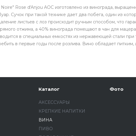
 Noire" Rose d'Anjou AOC изготовлено из винограда, выраще
уар. Сучок при такой технике дает два побега, один из кот
даление листьев с лоз происходит ручным способом, что га
рямого отжима, а 40% винограда помещают в чан для мацер
водится в специальных емкостях из нержавеющей стали при т
ребить в первые годы после розлива. Вино обладает питким,
Каталог
Фото
АКСЕССУАРЫ
КРЕПКИЕ НАПИТКИ
ВИНА
ПИВО