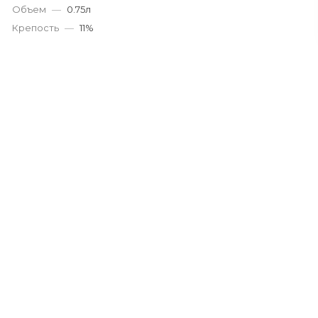
Объем
—
0.75л
Крепость
—
11%