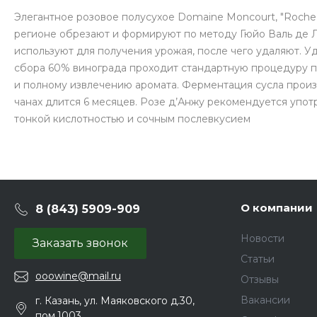
Элегантное розовое полусухое Domaine Moncourt, "Roche
регионе обрезают и формируют по методу Гюйо Валь де Л
используют для получения урожая, после чего удаляют. У
сбора 60% винограда проходит стандартную процедуру п
и полному извлечению аромата. Ферментация сусла произ
чанах длится 6 месяцев. Розе д’Анжу рекомендуется упот
тонкой кислотностью и сочным послевкусием
О компании
8 (843) 5909-909
Новости
Заказать звонок
Статьи
ooowine@mail.ru
Отзывы
Вакансии
г. Казань, ул. Маяковского д.30,
пом.1003