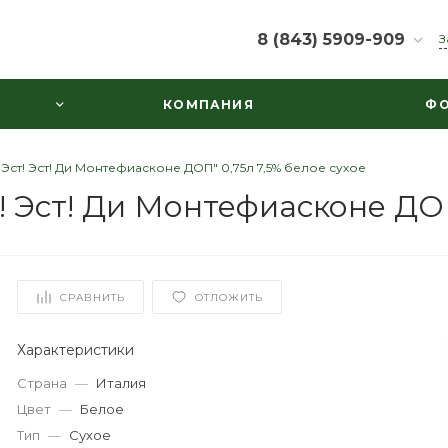
8 (843) 5909-909
З
8 (843) 5909-909
КОМПАНИЯ
ФО
г. Казань, ул.
Маяковского д.30,
пом.1003
Пн-Вс: 10:00-22:00
Эст! Эст! Ди Монтефиасконе ДОП" 0,75л 7,5% белое сухое
ooowine@mail.ru
! Эст! Ди Монтефиасконе ДОП
СРАВНИТЬ
ОТЛОЖИТЬ
Характеристики
Страна
—
Италия
Цвет
—
Белое
Тип
—
Сухое