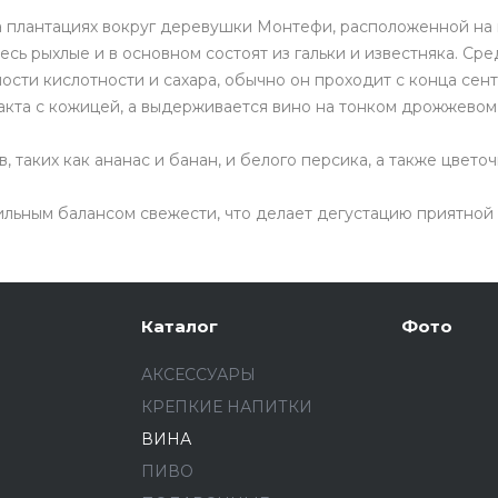
 на плантациях вокруг деревушки Монтефи, расположенной на
сь рыхлые и в основном состоят из гальки и известняка. Сре
ости кислотности и сахара, обычно он проходит с конца сен
акта с кожицей, а выдерживается вино на тонком дрожжевом 
, таких как ананас и банан, и белого персика, а также цвет
льным балансом свежести, что делает дегустацию приятной 
Каталог
Фото
АКСЕССУАРЫ
КРЕПКИЕ НАПИТКИ
ВИНА
ПИВО