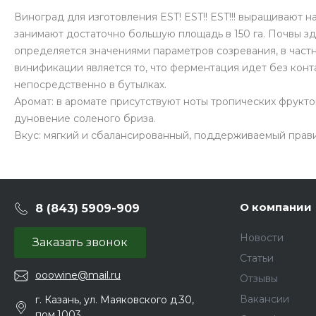
Виноград для изготовления EST! EST!! EST!!! выращивают
занимают достаточно большую площадь в 150 га. Почвы зде
определяется значениями параметров созревания, в частн
винификации является то, что ферментация идет без конт
непосредственно в бутылках.
Аромат: в аромате присутствуют ноты тропических фруктов
дуновение соленого бриза.
Вкус: мягкий и сбалансированный, поддерживаемый прави
О компании
8 (843) 5909-909
Новости
Заказать звонок
Статьи
ooowine@mail.ru
Отзывы
Вакансии
г. Казань, ул. Маяковского д.30,
пом.1003