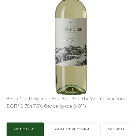
Вино "Ле Поджере Эст! Эст! Эст! Ди Монтефиасконе
ДОП" 0,75л 7,5% белое сухое (4011)
ОПИСАНИЕ
ХАРАКТЕРИСТИКИ
ОТЗЫВЫ