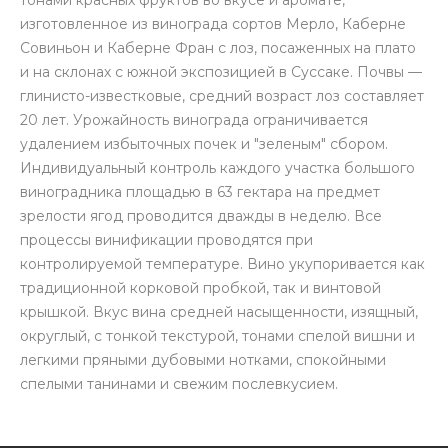
тонами красных фруктов во вкусе и аромате,
изготовленное из винограда сортов Мерло, Каберне
Совиньон и Каберне Фран с лоз, посаженных на плато
и на склонах с южной экспозицией в Суссаке. Почвы —
глинисто-известковые, средний возраст лоз составляет
20 лет. Урожайность винограда ограничивается
удалением избыточных почек и "зеленым" сбором.
Индивидуальный контроль каждого участка большого
виноградника площадью в 63 гектара на предмет
зрелости ягод проводится дважды в неделю. Все
процессы винификации проводятся при
контролируемой температуре. Вино укупоривается как
традиционной корковой пробкой, так и винтовой
крышкой. Вкус вина средней насыщенности, изящный,
округлый, с тонкой текстурой, тонами спелой вишни и
легкими пряными дубовыми нотками, спокойными
спелыми танинами и свежим послевкусием.