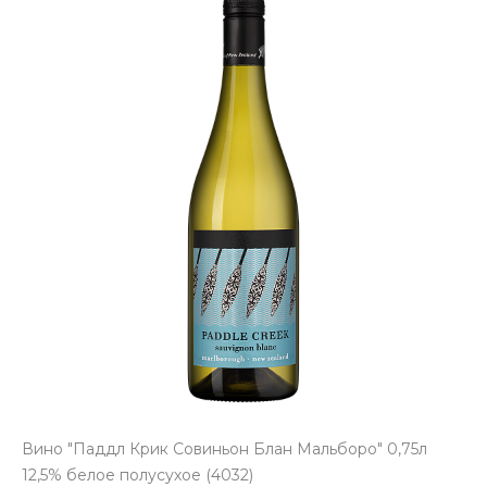
Вино "Паддл Крик Совиньон Блан Мальборо" 0,75л
12,5% белое полусухое (4032)