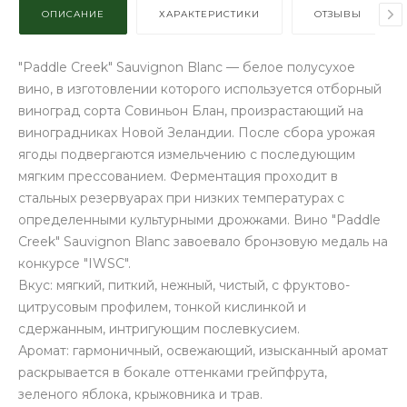
ОПИСАНИЕ
ХАРАКТЕРИСТИКИ
ОТЗЫВЫ
"Paddle Creek" Sauvignon Blanc — белое полусухое
вино, в изготовлении которого используется отборный
виноград сорта Совиньон Блан, произрастающий на
виноградниках Новой Зеландии. После сбора урожая
ягоды подвергаются измельчению с последующим
мягким прессованием. Ферментация проходит в
стальных резервуарах при низких температурах с
определенными культурными дрожжами. Вино "Paddle
Creek" Sauvignon Blanc завоевало бронзовую медаль на
конкурсе "IWSC".
Вкус: мягкий, питкий, нежный, чистый, с фруктово-
цитрусовым профилем, тонкой кислинкой и
сдержанным, интригующим послевкусием.
Аромат: гармоничный, освежающий, изысканный аромат
раскрывается в бокале оттенками грейпфрута,
зеленого яблока, крыжовника и трав.