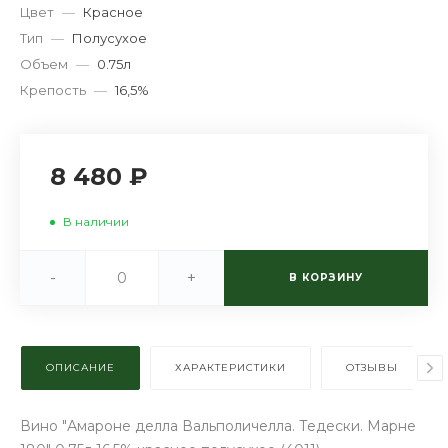
Цвет
—
Красное
Тип
—
Полусухое
Объем
—
0.75л
Крепость
—
16,5%
8 480 ₽
В наличии
-
+
В КОРЗИНУ
ОПИСАНИЕ
ХАРАКТЕРИСТИКИ
ОТЗЫВЫ
Вино "Амароне делла Вальполичелла. Тедески. Марне