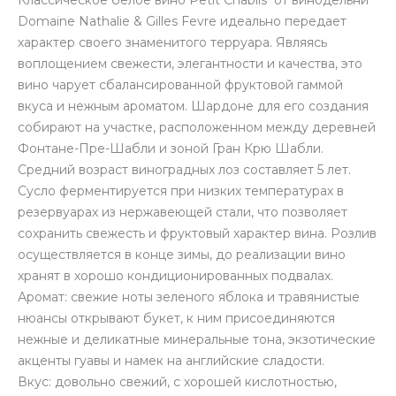
Классическое белое вино Petit Chablis от винодельни
Domaine Nathalie & Gilles Fevre идеально передает
характер своего знаменитого терруара. Являясь
воплощением свежести, элегантности и качества, это
вино чарует сбалансированной фруктовой гаммой
вкуса и нежным ароматом. Шардоне для его создания
собирают на участке, расположенном между деревней
Фонтане-Пре-Шабли и зоной Гран Крю Шабли.
Средний возраст виноградных лоз составляет 5 лет.
Сусло ферментируется при низких температурах в
резервуарах из нержавеющей стали, что позволяет
сохранить свежесть и фруктовый характер вина. Розлив
осуществляется в конце зимы, до реализации вино
хранят в хорошо кондиционированных подвалах.
Аромат: свежие ноты зеленого яблока и травянистые
нюансы открывают букет, к ним присоединяются
нежные и деликатные минеральные тона, экзотические
акценты гуавы и намек на английские сладости.
Вкус: довольно свежий, с хорошей кислотностью,